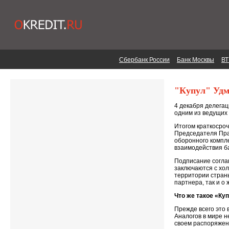
Сбербанк России
Банк Москвы
ВТ
"Купул" Уд
4 декабря делега
одним из ведущих
Итогом краткосро
Председателя Пра
оборонного компл
взаимодействия б
Подписание согла
заключаются с хо
территории страны
партнера, так и 
Что же такое «Ку
Прежде всего это 
Аналогов в мире н
своем распоряжени