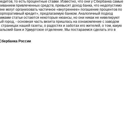
редитов, то есть процентные ставки. Известно, что они у Сбербанка самые
уживанием привлеченных средств, превысят доход банка, что недопустимо
лне могут организовать частичное «внутреннее» погашение процентов по
Корпоративный кредит», предлагаемую банком. Аналогичный подход
амками статьи остаются некоторые нюансы, но они никак не нивелируют
ый город, - основная часть визита пришлась на ознакомление с заводом
страницах нашей газеты, о радостях и заботах его жителей, о том, какую
альский банк и Удмуртское отделение. Мы постараемся сделать это в
Сбербанка России