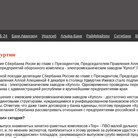
Б 24
Банк Авангард
Уралсиб
Альфа-Банк
Райффайзен
Ситибанк
В
муртии
ция Сбербанка Росии во главе с Президентом, Председателем Правления Алл
 предприятий оборонного комплекса - электромеханическим заводом "Купол
чной поездки делегации Сбербанка России во главе с Президентом, Предсе
вления Аллой Алешкиной 4 декабря в столицу Удмуртии Ижевск стало подпи
екса - электромеханическим заводом «Купол». Одновременно проведены пер
анка с администрацией республики и крупнейшими предприятиями края.
шения с ижевским электромеханическим заводом «Купол» - достаточно нест
лдинговыми структурами, нуждающимися в унифицированном банковском обсл
. Отметим, что даже таких договоров у банка единицы, поэтому придание «Ку
о желании Сбербанка рассматривать отношения с предприятиями российской о
пол» сегодня?
выпуск знаменитых зенитно-ракетных комплексов «Тор» - ПВО малой дальнос
ет, и, по мнению экспертов, приблизиться к этому уровню за рубежом удастся
и ряд «гражданских» площадок, занимающихся выпуском сугубо мирной проду