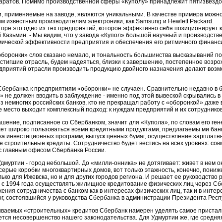
аратов. Помимо производственной сферы «Куполу» принадлежит пятизвездо
и, применяемые на заводе, являются уникальными. В качестве примера можно
м известным производителям электроники, как Samsung и Hewlett Packard.
торе это одно из тех предприятий, которое эффективно себя позиционирует как
 Казьмин. - Мы видим, что у завода «Купол» большой научный и производств
ической эффективности предприятия и обеспечения его ритмичного финанс
боронки» слов сказано немало, и тональность большинства высказываний пок
стигшие отрасль, будем надеяться, близки к завершению, постепенное возро
дприятий отрасли производить продукцию двойного назначения делают воз
Сбербанка к предприятиям «оборонки» не случаен. Сравнительно недавно в
не должен вводить в заблуждение - именно под этой вывеской скрывались в
з немногих российских банков, кто не прекращал работу с «оборонкой» даже
е место выходит комплексный подход: к нуждам предприятий и их сотруднико
шение, подписанное со Сбербанком, значит для «Купола», по словам его гене
ет широко пользоваться всеми кредитными продуктами, предлагаемы ми бан
ка инвестиционных программ, выпуск ценных бумаг, осуществление зарплатны
 строительные кредиты. Сотрудничество будет вестись на всех уровнях: сов
с главным офисом Сбербанка России.
Удмуртии - город небольшой. До «милли-онника» не дотягивает: живет в нем ок
серые коробки многоквартирных домов, вот только этажность, конечно, пониж
лько для Ижевска, но и для других городов региона. И решает ее руководств
 с 1994 года осуществлять жилищное кредитование физических лиц через Сб
ния сотрудничества с банком как в интересах физических лиц, так и в инт
г, состоявшийся у руководства Сбербанка в администрации Президента Респ
ываемых «строительных» кредитов Сбербанк намерен уделять самое пристал
ется несовершенство нашего законодательства. Для Удмуртии же, где средня