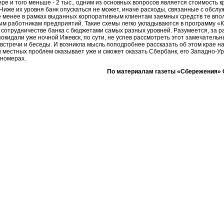
ре и того меньше - 2 тыс., одним из основных вопросов является стоимость к
 Ниже их уровня банк опускаться не может, иначе расходы, связанные с обсл
е менее в рамках выданных корпоративным клиентам заемных средств те впо
ым работникам предприятий. Такие схемы легко укладываются в программу «
 сотрудничестве банка с бюджетами самых разных уровней. Разумеется, за р
покидали уже ночной Ижевск, по сути, не успев рассмотреть этот замечательн
встречи и беседы. И возникла мысль поподробнее рассказать об этом крае на 
местных проблем оказывает уже и сможет оказать Сбербанк, его Западно-Ур
номерах.
По материалам газеты «Сбережения» 