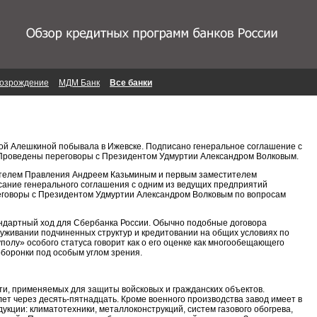
озрождение
МДМ Банк
Все банки
ой Алешкиной побывала в Ижевске. Подписано генеральное соглашение с
".Проведены переговоры с Президентом Удмуртии Александром Волковым.
дателем Правления Андреем Казьминым и первым заместителем
сание генерального соглашения с одним из ведущих предприятий
еговоры с Президентом Удмуртии Александром Волковым по вопросам
андартный ход для Сбербанка России. Обычно подобные договора
уживании подчиненных структур и кредитовании на общих условиях по
полу» особого статуса говорит как о его оценке как многообещающего
боронки под особым углом зрения.
ти, применяемых для защиты войсковых и гражданских объектов.
 лет через десять-пятнадцать. Кроме военного производства завод имеет в
кции: климатотехники, металлоконструкций, систем газового обогрева,