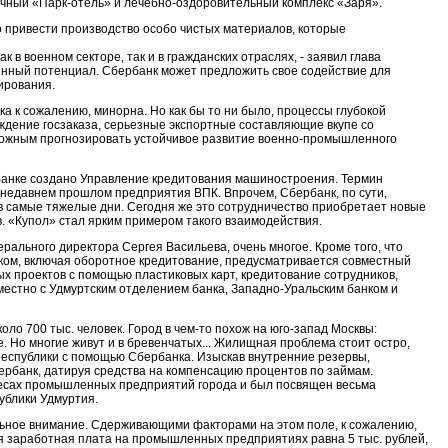
чный «Парк-отель» и лечебно-оздоровительный комплекс «Заря».
 привести производство особо чистых материалов, которые
 в военном секторе, так и в гражданских отраслях, - заявил глава
енный потенциал. Сбербанк может предложить свое содействие для
ирования.
а к сожалению, минорна. Но как бы то ни было, процессы глубокой
ждение госзаказа, серьезные экспортные составляющие вкупе со
можным прогнозировать устойчивое развитие военно-промышленного
 банке создано Управление кредитования машиностроения. Термин
 недавнем прошлом предприятия ВПК. Впрочем, Сбербанк, по сути,
 в самые тяжелые дни. Сегодня же это сотрудничество приобретает новые
в. «Купол» стал ярким примером такого взаимодействия.
рального директора Сергея Васильева, очень многое. Кроме того, что
ком, включая оборотное кредитование, предусматривается совместный
х проектов с помощью пластиковых карт, кредитование сотрудников,
местно с Удмуртским отделением банка, Западно-Уральским банком и
оло 700 тыс. человек. Город в чем-то похож на юго-запад Москвы:
е. Но многие живут и в бревенчатых... Жилищная проблема стоит остро,
о республики с помощью Сбербанка. Изыскав внутренние резервы,
ербанк, датируя средства на компенсацию процентов по займам.
ересах промышленных предприятий города и был посвящен весьма
ублики Удмуртия.
ьное внимание. Сдерживающими факторами на этом поле, к сожалению,
я заработная плата на промышленных предприятиях равна 5 тыс. рублей,