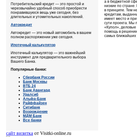
а в бюджетной сфе
Потребительский кредит — это простой и
низкие по стране.
черезвычайно удобный способ приобрести
в принципе. Тем н
понравившуюся вещь уже сегодня, без
кредитам, выданн
длительных и утомительных накоплений.
имеет место и при
сути проекта. Мы 
Автокредит
«Купол», деловые 
помощь в решении 
Автокредит — это новый автомобиль в вашем
самых ближайших 
полном распоряжении уже сегодня.
Ипотечный калькулятор
Ипотечный калькулятор — это важнейший
инструмент для предварительного выбора
Вашего Банка.
Популярные банки:
Сбербанк России
Банк Москвы
ВТБ 24
Банк Авангард
Уралсиб
Альфа-Банк
Райффайзен
Ситибанк
Возрождение
МДМ Банк
Все банки
сайт визитка
от Visitki-online.ru