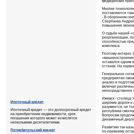
медицинских преп
Многие технологи
поставляются таки
- В оборонном сек
Сбербанка Андрей
повышения эконом
О судьбе нашей «о
реорганизации, по
способностью пре
комплекса.
Поэтому интерес 
«машиностроение» 
оставался одним и
оттенки. На перво
Генеральное согла
предприятие смож
анализ и подготов
включая различные
непосредственно 
Ижевск - столица 
Ипотечный кредит
широкие дороги и 
разумеется, не то
Ипотечный кредит — это долгосрочный кредит
республика смогла
на приобретение недвижимости, срок
Вопросам продолже
погашения которого может исчислятся
динамичный диало
несколькими десятилетиями.
Развитию так наз
Потребительский кредит
по-прежнему оста